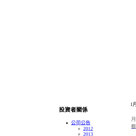
1
投資者關係
月
公司公告
截
2012
2013