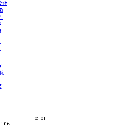
文件
函
告
治
價
聞
聞
詢
係
源
05-01-
2016